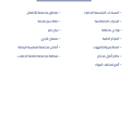
– المساحات الشاسعة الخضراء
– مناطق مخصصة للأطفال
– البحيرات الاصطناعية
– صالة جيم ضخمة
– نوادي مختلفة
– جراج كبير
– المراكز الطبية
– ممشى للجري
– المطاعم والكافيهات
– أماكن مخصصة لممارسة الرياضة
– نظام أمني محكم
– منطقة مخصصة لاقامة الحفلات
– أفرع لمختلف البنوك