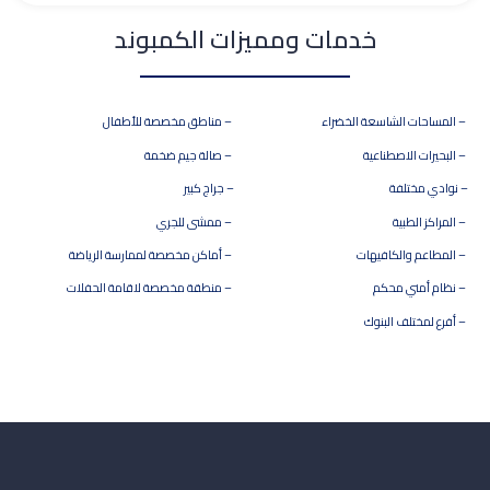
خدمات ومميزات الكمبوند
– المساحات الشاسعة الخضراء
– مناطق مخصصة للأطفال
– البحيرات الاصطناعية
– صالة جيم ضخمة
– نوادي مختلفة
– جراج كبير
– المراكز الطبية
– ممشى للجري
– المطاعم والكافيهات
– أماكن مخصصة لممارسة الرياضة
– نظام أمني محكم
– منطقة مخصصة لاقامة الحفلات
– أفرع لمختلف البنوك