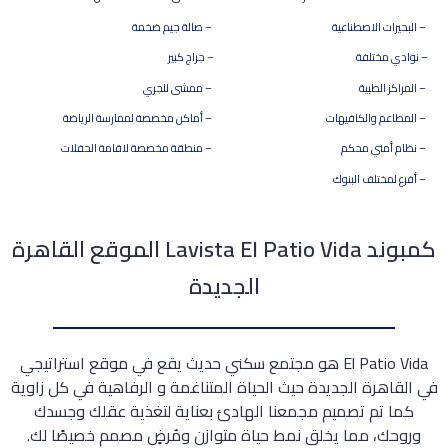
– البحيرات الاصطناعية
– صالة جيم ضخمة
– نوادي مختلفة
– جراج كبير
– المراكز الطبية
– ممشى للجري
– المطاعم والكافيهات
– أماكن مخصصة لممارسة الرياضة
– نظام أمني محكم
– منطقة مخصصة لاقامة الحفلات
– أفرع لمختلف البنوك
كمبوند Lavista El Patio Vida الموقع القاهرة
الجديدة
El Patio Vida هو مجتمع سكني حديث يقع في موقع استراتيجي
في القاهرة الجديدة حيث الحياة المتناغمة و الرفاهية في كل زاوية
كما تم تصميم مجمعنا الهادئ بعناية لتغذية عقلك وجسدك
وروحك، مما يخلق نمط حياة متوازن ومُرضٍ مصمم خصيصًا لك.